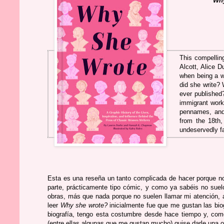
Why
This compellin
Alcott, Alice 
when being a w
did she write? 
ever published
immigrant work
pennames, and 
from the 18th,
undeservedly fal
Esta es una reseña un tanto complicada de hacer porque no 
parte, prácticamente tipo cómic, y como ya sabéis no suelo
obras, más que nada porque no suelen llamar mi atención, 
leer
Why she wrote?
inicialmente fue que me gustan las bio
biografía, tengo esta costumbre desde hace tiempo y, como
(entre ellas algunas que me gustan mucho) quise darle una op