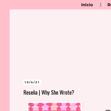
Inicio
R
10/4/21
Reseña | Why She Wrote?