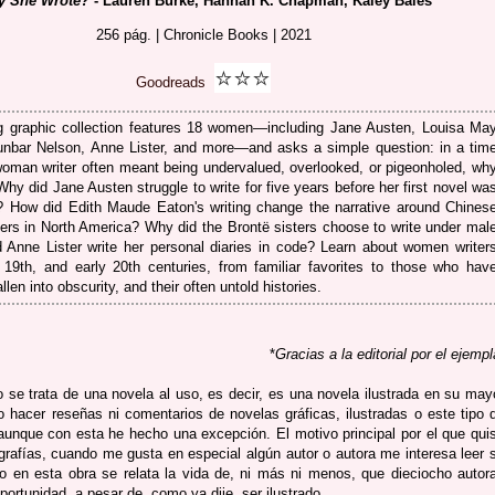
 She Wrote?
- Lauren Burke, Hannah K. Chapman, Kaley Bales
256 pág. | Chronicle Books | 2021
⭐
⭐
⭐
Goodreads
g graphic collection features 18 women—including Jane Austen, Louisa Ma
Dunbar Nelson, Anne Lister, and more—and asks a simple question: in a tim
oman writer often meant being undervalued, overlooked, or pigeonholed, wh
Why did Jane Austen struggle to write for five years before her first novel wa
? How did Edith Maude Eaton's writing change the narrative around Chines
ers in North America? Why did the Brontë sisters choose to write under mal
Anne Lister write her personal diaries in code? Learn about women writer
 19th, and early 20th centuries, from familiar favorites to those who hav
len into obscurity, and their often untold histories.
*
Gracias a la editorial por el ejempl
se trata de una novela al uso, es decir, es una novela ilustrada en su may
 hacer reseñas ni comentarios de novelas gráficas, ilustradas o este tipo 
aunque con esta he hecho una excepción. El motivo principal por el que qui
grafías, cuando me gusta en especial algún autor o autora me interesa leer 
 en esta obra se relata la vida de, ni más ni menos, que dieciocho autor
ortunidad, a pesar de, como ya dije, ser ilustrado.