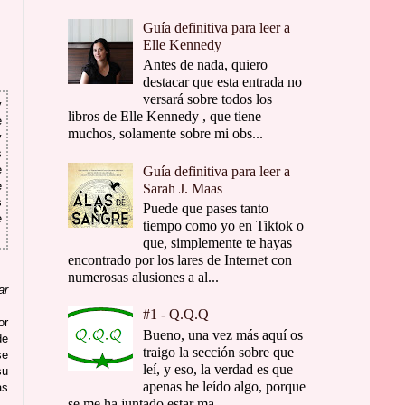
Guía definitiva para leer a
Elle Kennedy
Antes de nada, quiero
destacar que esta entrada no
versará sobre todos los
y
libros de Elle Kennedy , que tiene
e
muchos, solamente sobre mi obs...
y
s
e
Guía definitiva para leer a
e
Sarah J. Maas
s
Puede que pases tanto
e
tiempo como yo en Tiktok o
que, simplemente te hayas
encontrado por los lares de Internet con
numerosas alusiones a al...
ar
#1 - Q.Q.Q
or
Bueno, una vez más aquí os
de
traigo la sección sobre que
se
leí, y eso, la verdad es que
su
apenas he leído algo, porque
as
se me ha juntado estar ma...