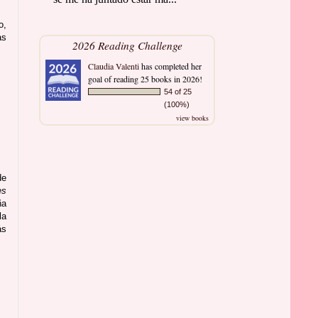
o,
as
2026 Reading Challenge
Claudia Valenti
has completed her
goal of reading 25 books in 2026!
54 of 25
(100%)
view books
de
es
ña
la
ás