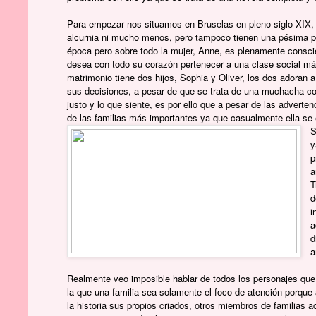
Para empezar nos situamos en Bruselas en pleno siglo XIX, en
alcurnia ni mucho menos, pero tampoco tienen una pésima po
época pero sobre todo la mujer, Anne, es plenamente consci
desea con todo su corazón pertenecer a una clase social más
matrimonio tiene dos hijos, Sophia y Oliver, los dos adoran 
sus decisiones, a pesar de que se trata de una muchacha con 
justo y lo que siente, es por ello que a pesar de las adverten
de las familias más importantes ya que casualmente ella se
S
y
p
a
T
d
i
a
d
a
Realmente veo imposible hablar de todos los personajes que
la que una familia sea solamente el foco de atención porque
la historia sus propios criados, otros miembros de familias 