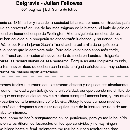
Belgravia - Julian Fellowes
504 páginas | Ed. Suma de letras
unio de 1815 la flor y nata de la sociedad británica se reúne en Bruselas para
que se convertirá en una de las más trágicas de la historia: el baile de gala de
ond en honor del duque de Wellington. Al día siguiente, muchos de los
e han acudido a la recepción se encontrarán luchando, y muriendo, en el
Waterloo. Para la joven Sophia Trenchard, la bella hija de un próspero
s la noche que lo cambiará todo. Pero solo veinticinco años más tarde,
os Trenchard se muden al nuevo barrio de moda en Londres, Belgravia,
erse las repercusiones de ese momento. Porque en este incipiente mundo,
entes nuevos ricos se codean con la más arraigada aristocracia, hay quienes
cretos del pasado sigan enterrados...
ámenes finales me tenían completamente absorta y no pude leer absolutamen
como finalidad algún trabajo de la universidad, así que cuando me vi libre de
ra que conmigo cualquier novela histórica siempre funciona bien, y tras much
o escritor de la famosísima serie
Dowton Abbey
lo cual sumaba muchos
raté de ir despacio y disfrutar tranquilamente de la lectura, se trata de una
taba terminando.
entos, como se hacía antiguamente en los periódicos, pero yo me la he leído
ión a los diferentes fascículos en los que se divide, y no hay ningún
a hilada hasta el final, solamente me resultó curioso resaltar ese dato.