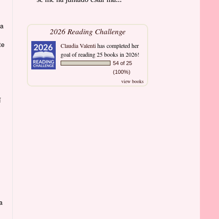
la
2026 Reading Challenge
te
Claudia Valenti
has completed her
goal of reading 25 books in 2026!
54 of 25
(100%)
view books
í
a