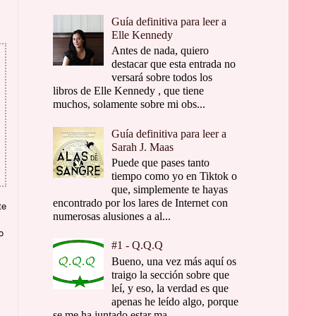
Guía definitiva para leer a
Elle Kennedy
Antes de nada, quiero
destacar que esta entrada no
versará sobre todos los
libros de Elle Kennedy , que tiene
muchos, solamente sobre mi obs...
Guía definitiva para leer a
Sarah J. Maas
Puede que pases tanto
tiempo como yo en Tiktok o
que, simplemente te hayas
encontrado por los lares de Internet con
te
numerosas alusiones a al...
o
#1 - Q.Q.Q
Bueno, una vez más aquí os
traigo la sección sobre que
leí, y eso, la verdad es que
apenas he leído algo, porque
se me ha juntado estar ma...