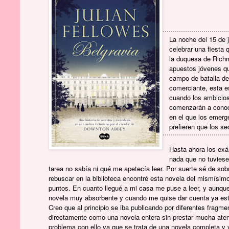
La noche del 15 de j
celebrar una fiesta 
la duquesa de Richm
apuestos jóvenes qu
campo de batalla de 
comerciante, esta e
cuando los ambicios
comenzarán a conoc
en el que los emerg
prefieren que los se
Hasta ahora los ex
nada que no tuviese 
tarea no sabía ni qué me apetecía leer. Por suerte sé de sob
rebuscar en la biblioteca encontré esta novela del mismísim
puntos. En cuanto llegué a mi casa me puse a leer, y aunque t
novela muy absorbente y cuando me quise dar cuenta ya es
Creo que al principio se iba publicando por diferentes fragm
directamente como una novela entera sin prestar mucha atenc
problema con ello ya que se trata de una novela completa y v