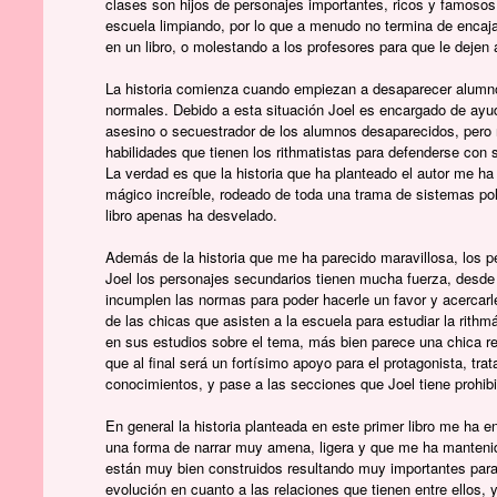
clases son hijos de personajes importantes, ricos y famosos,
escuela limpiando, por lo que a menudo no termina de encaj
en un libro, o molestando a los profesores para que le dejen 
La historia comienza cuando empiezan a desaparecer alumno
normales. Debido a esta situación Joel es encargado de ayudar
asesino o secuestrador de los alumnos desaparecidos, pero n
habilidades que tienen los rithmatistas para defenderse con 
La verdad es que la historia que ha planteado el autor me h
mágico increíble, rodeado de toda una trama de sistemas po
libro apenas ha desvelado.
Además de la historia que me ha parecido maravillosa, los pe
Joel los personajes secundarios tienen mucha fuerza, desde
incumplen las normas para poder hacerle un favor y acercar
de las chicas que asisten a la escuela para estudiar la rithmá
en sus estudios sobre el tema, más bien parece una chica re
que al final será un fortísimo apoyo para el protagonista, t
conocimientos, y pase a las secciones que Joel tiene prohib
En general la historia planteada en este primer libro me ha e
una forma de narrar muy amena, ligera y que me ha manten
están muy bien construidos resultando muy importantes para 
evolución en cuanto a las relaciones que tienen entre ellos