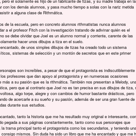
 pero él solamente es hijo de un fabricante de tizas, y su madre trabaja en la
ar con los demás alumnos, y pasa mucho tiempo a solas con la nariz metida
asistir a alguna clase de Rithmática.
s de la escuela, pero en concreto alumnos rithmatistas nunca alumnos
 a el profesor Fitch con la investigación tratando de adivinar quién es el
o se debe olvidar que Joel es un alumno normal y corriente, carente de las
solamente hacer unos dibujos a tiza en el suelo.
a encantado, de unos simples dibujos de tizas ha creado todo un sistema
líticos, sistemas de selección y un montón de secretos que en este primer
rsonajes son increíbles, a pesar de que el protagonista es indiscutiblemente
 los profesores que dan apoyo al protagonista y en numerosas ocasiones
le más a su pasión que es la rithmática. También nos presentan a Melody, un
tica, pero que al contrario que Joel no es tan precisa en sus dibujos de tiza, 
voltosa, algo torpe, alegre y con cambios de humor bastante drásticos, pero
ratando de acercarle a su sueño y su pasión, además de ser una gran fuente de
idas durante sus estudios.
ncantado, tanto la historia que me ha resultado muy original e interesante, co
ido pegada a sus páginas constantemente, tanto como sus personajes que
la trama principal tanto el protagonista como los secundarios, y teniendo un
, y consigo mismos. Sin duda ha sido un libro que me ha encantado y que me 