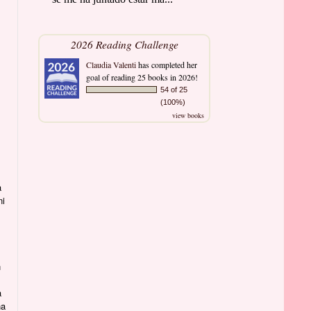
2026 Reading Challenge
Claudia Valenti
has completed her
goal of reading 25 books in 2026!
54 of 25
(100%)
view books
a
ni
n
a
ha