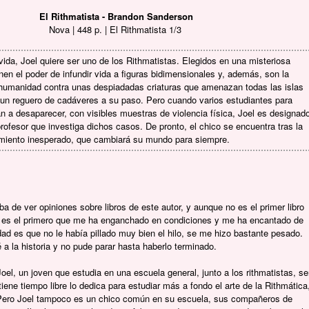
El Rithmatista - Brandon Sanderson
Nova | 448 p. | El Rithmatista 1/3
ida, Joel quiere ser uno de los Rithmatistas. Elegidos en una misteriosa
nen el poder de infundir vida a figuras bidimensionales y, además, son la
 humanidad contra unas despiadadas criaturas que amenazan todas las islas
un reguero de cadáveres a su paso. Pero cuando varios estudiantes para
n a desaparecer, con visibles muestras de violencia física, Joel es designad
ofesor que investiga dichos casos. De pronto, el chico se encuentra tras la
imiento inesperado, que cambiará su mundo para siempre.
a de ver opiniones sobre libros de este autor, y aunque no es el primer libro
e es el primero que me ha enganchado en condiciones y me ha encantado de
dad es que no le había pillado muy bien el hilo, se me hizo bastante pesado.
 la historia y no pude parar hasta haberlo terminado.
el, un joven que estudia en una escuela general, junto a los rithmatistas, se
ene tiempo libre lo dedica para estudiar más a fondo el arte de la Rithmática
o. Pero Joel tampoco es un chico común en su escuela, sus compañeros de