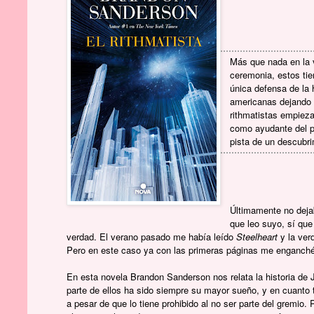
Más que nada en la v
ceremonia, estos tie
única defensa de la
americanas dejando 
rithmatistas empieza
como ayudante del pr
pista de un descubr
Últimamente no dejab
que leo suyo, sí qu
verdad. El verano pasado me había leído
Steelheart
y la ver
Pero en este caso ya con las primeras páginas me enganché a
En esta novela Brandon Sanderson nos relata la historia de Jo
parte de ellos ha sido siempre su mayor sueño, y en cuanto ti
a pesar de que lo tiene prohibido al no ser parte del gremi