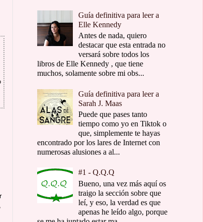
Guía definitiva para leer a
Elle Kennedy
Antes de nada, quiero
destacar que esta entrada no
versará sobre todos los
libros de Elle Kennedy , que tiene
muchos, solamente sobre mi obs...
o
Guía definitiva para leer a
Sarah J. Maas
Puede que pases tanto
tiempo como yo en Tiktok o
que, simplemente te hayas
encontrado por los lares de Internet con
numerosas alusiones a al...
#1 - Q.Q.Q
Bueno, una vez más aquí os
traigo la sección sobre que
r
leí, y eso, la verdad es que
,
apenas he leído algo, porque
se me ha juntado estar ma...