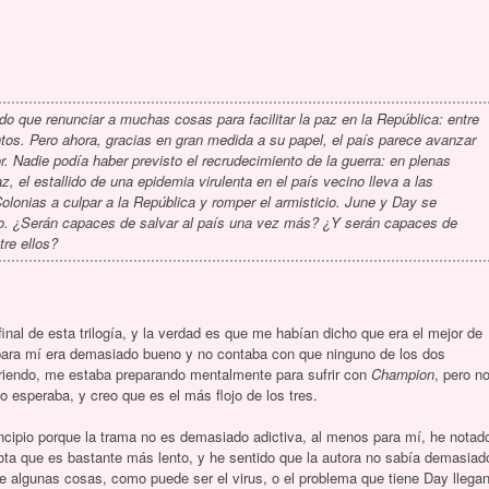
do que renunciar a muchas cosas para facilitar la paz en la República: entre
untos. Pero ahora, gracias en gran medida a su papel, el país parece avanzar
r. Nadie podía haber previsto el recrudecimiento de la guerra: en plenas
, el estallido de una epidemia virulenta en el país vecino lleva a las
olonias a culpar a la República y romper el armisticio. June y Day se
o. ¿Serán capaces de salvar al país una vez más? ¿Y serán capaces de
tre ellos?
l final de esta trilogía, y la verdad es que me habían dicho que era el mejor de
 para mí era demasiado bueno y no contaba con que ninguno de los dos
riendo, me estaba preparando mentalmente para sufrir con
Champion
, pero n
o esperaba, y creo que es el más flojo de los tres.
incipio porque la trama no es demasiado adictiva, al menos para mí, he notad
e nota que es bastante más lento, y he sentido que la autora no sabía demasiad
e algunas cosas, como puede ser el virus, o el problema que tiene Day llega