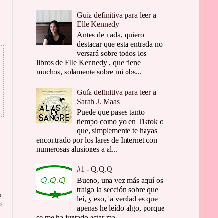
Guía definitiva para leer a
Elle Kennedy
Antes de nada, quiero
destacar que esta entrada no
versará sobre todos los
libros de Elle Kennedy , que tiene
muchos, solamente sobre mi obs...
Guía definitiva para leer a
Sarah J. Maas
Puede que pases tanto
tiempo como yo en Tiktok o
que, simplemente te hayas
encontrado por los lares de Internet con
numerosas alusiones a al...
o
#1 - Q.Q.Q
Bueno, una vez más aquí os
traigo la sección sobre que
o
leí, y eso, la verdad es que
o
apenas he leído algo, porque
n
se me ha juntado estar ma...