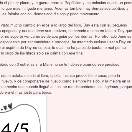
 el primer plano, y la guerra entre la República y las colonias queda un poc
 lo que más intrigada me tenía. Además también hay demasiada política, y
e les faltaba acción, demasiado diálogo y poco movimiento.
isto mucho cambio en ellos a lo largo del libro, Day está con su pequeño
s apagado, y aunque tiene sus motivos, he echado mucho en falta al Day que
tivo, no soporté ver como se dejaba guiar por los demás. Por otro lado June se
responsable por ser candidata a prínceps, ha intentado incluso usar a Day en
el espíritu de Day no es ese, lo cual me ha parecido bastante mal por su
lo largo de los libros solo se calma con ese final.
edado con 3 estrellas si a Marie no se le hubiese ocurrido ese precioso,
como estaba siendo el libro, quizás incluso predecible o soso, pero la
 de nuevo, y de comportarse de nuevo como siempre ha sido, y la mejora en la
han hecho que cuando llegué al final se me desbordasen las lágrimas, porque
do era el más justo para todos.