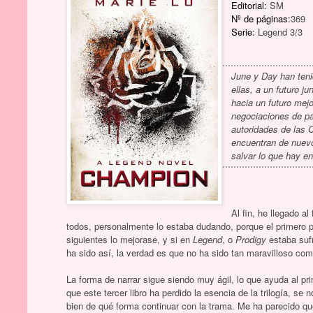
Editorial:
SM
Nº de páginas:
369
Serie:
Legend 3/3
June y Day han teni
ellas, a un futuro j
hacia un futuro mejo
negociaciones de paz
autoridades de las C
encuentran de nuev
salvar lo que hay en
Al fin, he llegado a
todos, personalmente lo estaba dudando, porque el primero
siguientes lo mejorase, y si en
Legend
, o
Prodigy
estaba suf
ha sido así, la verdad es que no ha sido tan maravilloso com
La forma de narrar sigue siendo muy ágil, lo que ayuda al pr
que este tercer libro ha perdido la esencia de la trilogía, s
bien de qué forma continuar con la trama. Me ha parecido qu