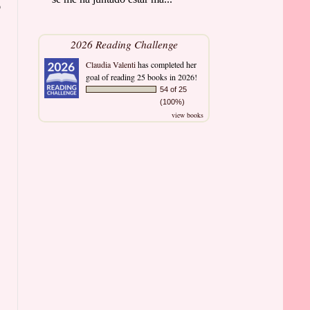
o
2026 Reading Challenge
Claudia Valenti
has completed her
goal of reading 25 books in 2026!
54 of 25
(100%)
view books