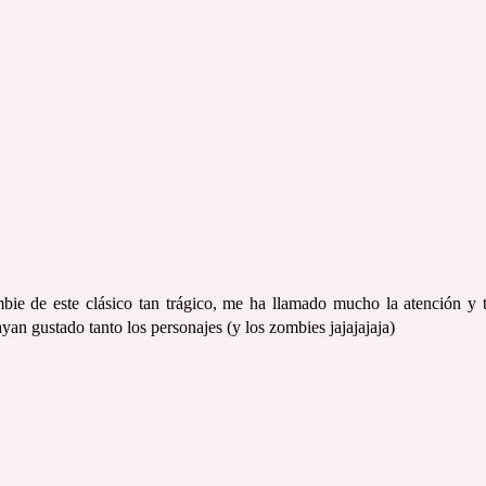
bie de este clásico tan trágico, me ha llamado mucho la atención y 
an gustado tanto los personajes (y los zombies jajajajaja)