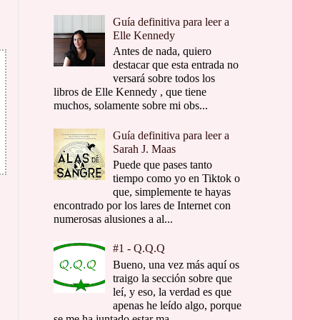
Guía definitiva para leer a
Elle Kennedy
Antes de nada, quiero
destacar que esta entrada no
versará sobre todos los
libros de Elle Kennedy , que tiene
muchos, solamente sobre mi obs...
Guía definitiva para leer a
Sarah J. Maas
Puede que pases tanto
tiempo como yo en Tiktok o
que, simplemente te hayas
encontrado por los lares de Internet con
numerosas alusiones a al...
#1 - Q.Q.Q
Bueno, una vez más aquí os
traigo la sección sobre que
leí, y eso, la verdad es que
apenas he leído algo, porque
se me ha juntado estar ma...