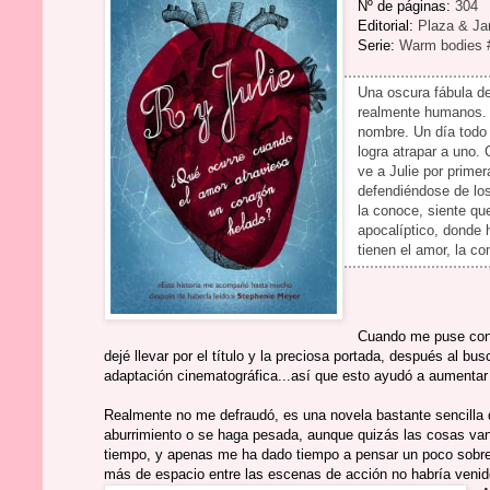
Nº de páginas:
304
Editorial:
Plaza & Ja
Serie:
Warm bodies 
Una oscura fábula de
realmente humanos. R
nombre. Un día todo
logra atrapar a uno.
ve a Julie por prime
defendiéndose de los
la conoce, siente q
apocalíptico, donde
tienen el amor, la c
Cuando me puse con e
dejé llevar por el título y la preciosa portada, después al bu
adaptación cinematográfica...así que esto ayudó a aumentar el
Realmente no me defraudó, es una novela bastante sencilla de 
aburrimiento o se haga pesada, aunque quizás las cosas v
tiempo, y apenas me ha dado tiempo a pensar un poco sobre
más de espacio entre las escenas de acción no habría veni