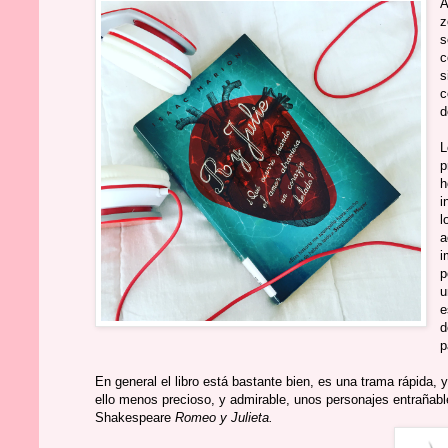
A
z
s
c
s
c
d
L
p
h
i
l
a
i
p
u
e
d
p
En general el libro está bastante bien, es una trama rápida, 
ello menos precioso, y admirable, unos personajes entrañable
Shakespeare
Romeo y Julieta.