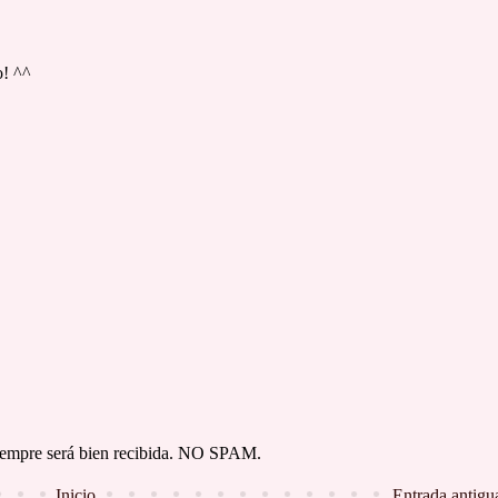
o! ^^
 siempre será bien recibida. NO SPAM.
Inicio
Entrada antigu