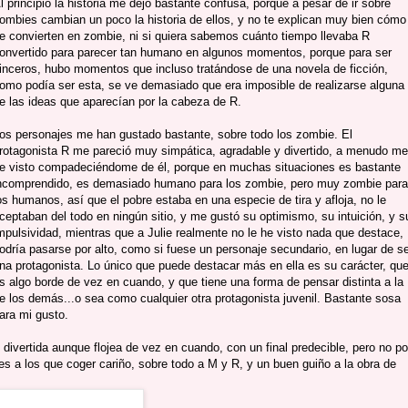
l principio la historia me dejó bastante confusa, porque a pesar de ir sobre
ombies cambian un poco la historia de ellos, y no te explican muy bien cómo
e convierten en zombie, ni si quiera sabemos cuánto tiempo llevaba R
onvertido para parecer tan humano en algunos momentos, porque para ser
inceros, hubo momentos que incluso tratándose de una novela de ficción,
omo podía ser esta, se ve demasiado que era imposible de realizarse alguna
e las ideas que aparecían por la cabeza de R.
os personajes me han gustado bastante, sobre todo los zombie. El
rotagonista R me pareció muy simpática, agradable y divertido, a menudo me
e visto compadeciéndome de él, porque en muchas situaciones es bastante
ncomprendido, es demasiado humano para los zombie, pero muy zombie para
os humanos, así que el pobre estaba en una especie de tira y afloja, no le
ceptaban del todo en ningún sitio, y me gustó su optimismo, su intuición, y s
mpulsividad, mientras que a Julie realmente no le he visto nada que destace,
odría pasarse por alto, como si fuese un personaje secundario, en lugar de s
na protagonista. Lo único que puede destacar más en ella es su carácter, qu
s algo borde de vez en cuando, y que tiene una forma de pensar distinta a la
e los demás...o sea como cualquier otra protagonista juvenil. Bastante sosa
ara mi gusto.
y divertida aunque flojea de vez en cuando, con un final predecible, pero no po
s a los que coger cariño, sobre todo a M y R, y un buen guiño a la obra de