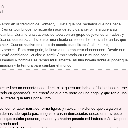
nés
#1
 amor en la tradición de Romeo y Julieta que nos recuerda qué nos hace
 es un zombi que no recuerda nada de su vida anterior, ni siquiera su
 cambia. Durante una cacería, se topa con un grupo de jóvenes armados, y
 Cuando comienza a devorarlo, una oleada de recuerdos lo invade, en los que
ra vez. Cuando vuelve en sí se da cuenta que ella está allí mismo,
 zombies. Para protegerla, la lleva a un aeropuerto abandonado. Desde que
ue está cambiando. Vuelve a sentir. Ambientada en un mundo post
 humanos y zombies se temen mutuamente, es una novela sobre el poder que
ompasión y la ternura para cambiar el mundo.
ste libro no conocía nada de él, ni si quiera me había leído la sinopsis, me
scarlo en
goodreads
, me enteré de que era parte de una saga, y que tenía una
 interés que tenía por el libro.
leer, el autor narra de forma ligera, y rápida, impidiendo que caiga en el
an demasiado rápido para mi gusto, pasan demasiadas cosas en muy poco
 lo que estaba pasando, cuando ya habían pasado mil historia más. Un poco
do nada mal.