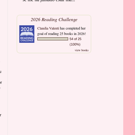
2026 Reading Challenge
Claudia Valenti
has completed her
goal of reading 25 books in 2026!
54 of 25
(100%)
view books
u
er
e
r