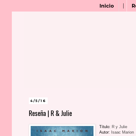
Inicio
R
4/5/16
Reseña | R & Julie
Título:
R y Julie
Autor:
Isaac Marion