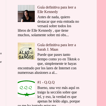
Guía definitiva para leer a
Elle Kennedy
Antes de nada, quiero
destacar que esta entrada no
versará sobre todos los
libros de Elle Kennedy , que tiene
muchos, solamente sobre mi obs...
Guía definitiva para leer a
Sarah J. Maas
na
Puede que pases tanto
tiempo como yo en Tiktok o
ar
que, simplemente te hayas
encontrado por los lares de Internet con
numerosas alusiones a al...
#1 - Q.Q.Q
Bueno, una vez más aquí os
traigo la sección sobre que
leí, y eso, la verdad es que
apenas he leído algo, porque
se me ha juntado estar ma...