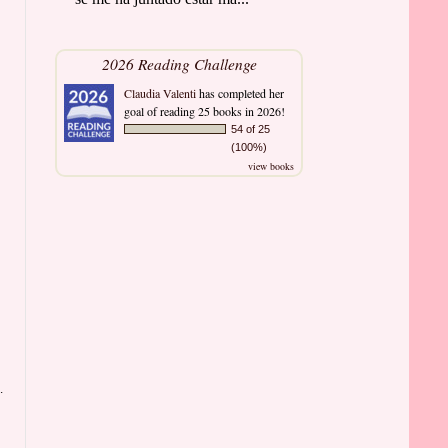
2026 Reading Challenge
Claudia Valenti
has completed her
goal of reading 25 books in 2026!
54 of 25
(100%)
view books
.