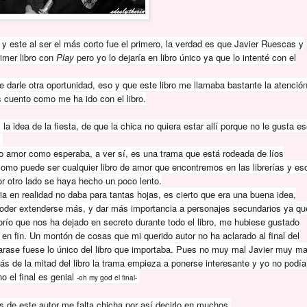
y este al ser el más corto fue el primero, la verdad es que Javier Ruescas y
imer libro con
Play
pero yo lo dejaría en libro único ya que lo intenté con el
e darle otra oportunidad, eso y que este libro me llamaba bastante la atención
s cuento como me ha ido con el libro.
a idea de la fiesta, de que la chica no quiera estar allí porque no le gusta e
.
to amor como esperaba, a ver sí, es una trama que está rodeada de líos
omo puede ser cualquier libro de amor que encontremos en las librerías y es
or otro lado se haya hecho un poco lento.
ia en realidad no daba para tantas hojas, es cierto que era una buena idea,
poder extenderse más, y dar más importancia a personajes secundarios ya qu
o que nos ha dejado en secreto durante todo el libro, me hubiese gustado
 en fin. Un montón de cosas que mi querido autor no ha aclarado al final del
larase fuese lo único del libro que importaba. Pues no muy mal Javier muy ma
ás de la mitad del libro la trama empieza a ponerse interesante y yo no podía
o el final es genial
-oh my god el final-
 de este autor me falta chicha por así decirlo en muchos.