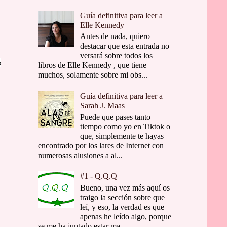
Guía definitiva para leer a
Elle Kennedy
Antes de nada, quiero
destacar que esta entrada no
versará sobre todos los
o
libros de Elle Kennedy , que tiene
muchos, solamente sobre mi obs...
Guía definitiva para leer a
Sarah J. Maas
Puede que pases tanto
tiempo como yo en Tiktok o
que, simplemente te hayas
encontrado por los lares de Internet con
numerosas alusiones a al...
#1 - Q.Q.Q
Bueno, una vez más aquí os
traigo la sección sobre que
leí, y eso, la verdad es que
apenas he leído algo, porque
se me ha juntado estar ma...