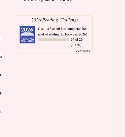
2026 Reading Challenge
Claudia Valenti
has completed her
goal of reading 25 books in 2026!
,
54 of 25
(100%)
view books
se
o
e
l.