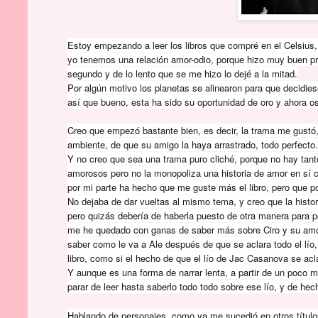
Estoy empezando a leer los libros que compré en el Celsius, 
yo tenemos una relación amor-odio, porque hizo muy buen pr
segundo y de lo lento que se me hizo lo dejé a la mitad.
Por algún motivo los planetas se alinearon para que decidies
así que bueno, esta ha sido su oportunidad de oro y ahora o
Creo que empezó bastante bien, es decir, la trama me gustó, l
ambiente, de que su amigo la haya arrastrado, todo perfecto
Y no creo que sea una trama puro cliché, porque no hay tan
amorosos pero no la monopoliza una historia de amor en sí c
por mi parte ha hecho que me guste más el libro, pero que p
No dejaba de dar vueltas al mismo tema, y creo que la histor
pero quizás debería de haberla puesto de otra manera para 
me he quedado con ganas de saber más sobre Ciro y su amorí
saber como le va a Ale después de que se aclara todo el lío,
libro, como si el hecho de que el lío de Jac Casanova se ac
Y aunque es una forma de narrar lenta, a partir de un poco m
parar de leer hasta saberlo todo todo sobre ese lío, y de hech
Hablando de personajes, como ya me sucedió en otros títulos