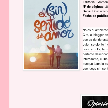
Editorial:
Monten
Nº de páginas:
2
Serie:
Libro único
Fecha de public
No es el ambiente
Ciro, el blogger 
que es donde está
quien se siente i
novio y Julia, la
perfecto desconoc
interesante, el i
aunque Lana lo evi
ese juego sin sen