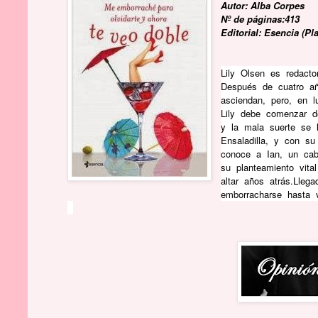
Autor: Alba Corpes
Nº de páginas:413
Editorial: Esencia (Pl
Lily Olsen es redact
Después de cuatro añ
asciendan, pero, en l
Lily debe comenzar d
y la mala suerte se 
En­saladilla, y con s
conoce a Ian, un caba
su planteamiento vita
altar años atrás.Lleg
emborracharse hasta v