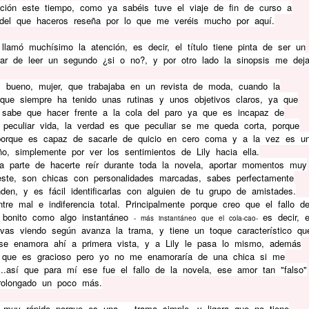
ción este tiempo, como ya sabéis tuve el viaje de fin de curso a
 del que haceros reseña por lo que me veréis mucho por aquí.
amó muchísimo la atención, es decir, el título tiene pinta de ser un
arar de leer un segundo ¿si o no?, y por otro lado la sinopsis me dej
a, bueno, mujer, que trabajaba en un revista de moda, cuando la
rque siempre ha tenido unas rutinas y unos objetivos claros, ya que
 sabe que hacer frente a la cola del paro ya que es incapaz de
peculiar vida, la verdad es que peculiar se me queda corta, porque
porque es capaz de sacarle de quicio en cero coma y a la vez es u
o, simplemente por ver los sentimientos de Lily hacia ella.
 parte de hacerte reír durante toda la novela, aportar momentos muy
este, son chicas con personalidades marcadas, sabes perfectamente
en, y es fácil identificarlas con alguien de tu grupo de amistades.
e mal e indiferencia total. Principalmente porque creo que el fallo d
 bonito como algo instantáneo
es decir, e
- más instantáneo que el cola-cao-
vas viendo según avanza la trama, y tiene un toque característico qu
 se enamora ahí a primera vista, y a Lily le pasa lo mismo, además
e que es gracioso pero yo no me enamoraría de una chica si me
..así que para mí ese fue el fallo de la novela, ese amor tan "falso"
rolongado un poco más.
e muy rápido porque es una trama simple, y ligera que no tiene