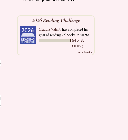
2026 Reading Challenge
a
Claudia Valenti
has completed her
goal of reading 25 books in 2026!
54 of 25
(100%)
view books
n
e
l
e