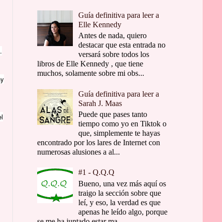
Guía definitiva para leer a
Elle Kennedy
Antes de nada, quiero
destacar que esta entrada no
.
versará sobre todos los
libros de Elle Kennedy , que tiene
muchos, solamente sobre mi obs...
hy
Guía definitiva para leer a
Sarah J. Maas
Puede que pases tanto
l
tiempo como yo en Tiktok o
que, simplemente te hayas
encontrado por los lares de Internet con
numerosas alusiones a al...
#1 - Q.Q.Q
Bueno, una vez más aquí os
traigo la sección sobre que
leí, y eso, la verdad es que
apenas he leído algo, porque
se me ha juntado estar ma...