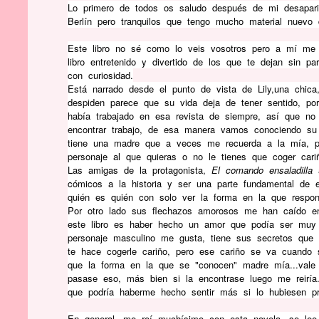
Lo primero de todos os saludo después de mi desapari
Berlín pero tranquilos que tengo mucho material nuevo
Este libro no sé como lo veis vosotros pero a mí me ll
libro entretenido y divertido de los que te dejan sin p
con curiosidad.
Está narrado desde el punto de vista de Lily,una chic
despiden parece que su vida deja de tener sentido, po
había trabajado en esa revista de siempre, así que no
encontrar trabajo, de esa manera vamos conociendo su 
tiene una madre que a veces me recuerda a la mía, 
personaje al que quieras o no le tienes que coger cariñ
Las amigas de la protagonista,
El comando ensaladilla
a
cómicos a la historia y ser una parte fundamental de 
quién es quién con solo ver la forma en la que respond
Por otro lado sus flechazos amorosos me han caído entr
este libro es haber hecho un amor que podía ser muy
personaje masculino me gusta, tiene sus secretos que 
te hace cogerle cariño, pero ese cariño se va cuando
que la forma en la que se "conocen" madre mía...val
pasase eso, más bien si la encontrase luego me reiría.
que podría haberme hecho sentir más si lo hubiesen p
En general, me reí muchísimo con esta novela, se le