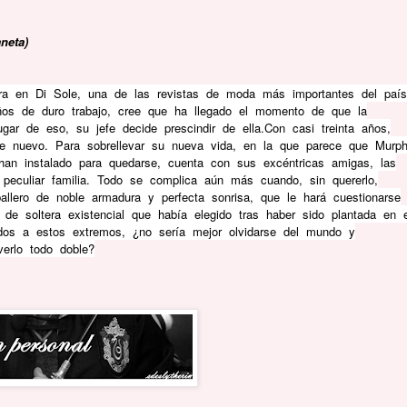
aneta)
ora en Di Sole, una de las revistas de moda más importantes del país
os de duro trabajo, cree que ha llegado el momento de que la
ugar de eso, su jefe decide prescindir de ella.Con casi treinta años,
e nuevo. Para sobrellevar su nueva vida, en la que parece que Murp
han instalado para quedarse, cuenta con sus excéntricas amigas, las
u peculiar familia. Todo se complica aún más cuando, sin quererlo,
llero de noble ar­madura y perfecta sonrisa, que le hará cuestionarse
l de soltera existencial que había elegido tras haber sido plantada en e
ados a estos extremos, ¿no sería mejor olvidarse del mundo y
erlo todo doble?