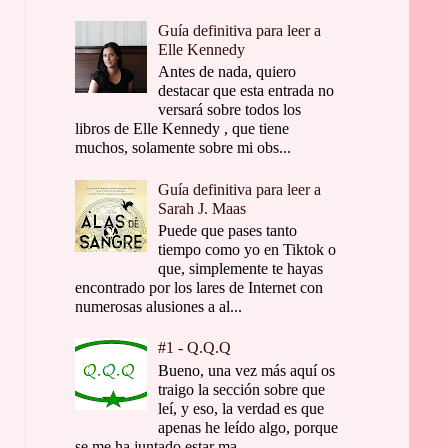
Guía definitiva para leer a
Elle Kennedy
Antes de nada, quiero
destacar que esta entrada no
versará sobre todos los
libros de Elle Kennedy , que tiene
muchos, solamente sobre mi obs...
Guía definitiva para leer a
Sarah J. Maas
Puede que pases tanto
tiempo como yo en Tiktok o
que, simplemente te hayas
encontrado por los lares de Internet con
numerosas alusiones a al...
#1 - Q.Q.Q
Bueno, una vez más aquí os
traigo la sección sobre que
leí, y eso, la verdad es que
apenas he leído algo, porque
se me ha juntado estar ma...