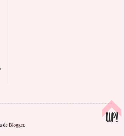
a
ía de
Blogger
.