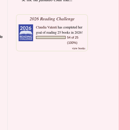
2026 Reading Challenge
Claudia Valenti
has completed her
goal of reading 25 books in 2026!
de
54 of 25
(100%)
view books
,