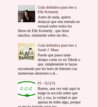
Guía definitiva para leer a
Elle Kennedy
Antes de nada, quiero
destacar que esta entrada no
versará sobre todos los
libros de Elle Kennedy , que tiene
muchos, solamente sobre mi obs...
Guía definitiva para leer a
Sarah J. Maas
Puede que pases tanto
tiempo como yo en Tiktok o
que, simplemente te hayas
encontrado por los lares de Internet con
numerosas alusiones a al...
#1 - Q.Q.Q
Bueno, una vez más aquí os
traigo la sección sobre que
leí, y eso, la verdad es que
apenas he leído algo, porque
se me ha juntado estar ma...