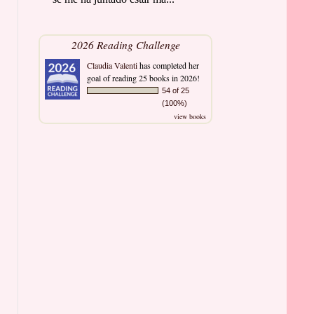
2026 Reading Challenge
Claudia Valenti
has completed her
goal of reading 25 books in 2026!
54 of 25
(100%)
view books